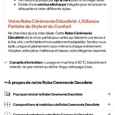
Fermeture pratique par
zip arrière
pour un enfilage facile.
Dotée d'une
ceinture/écharpe
intégrée pour structurer la
silhouette et créer différents styles.
Votre
Robe Cérémonie Décolleté
: L'Alliance
Parfaite du Style et du Confort
Ne cherchez plus la robe idéale. Cette
Robe Cérémonie
Décolleté
est le choix parfait pour celles qui désirent une tenue à
la fois chic, confortable et incroyablement adaptable. Sentez-vous
belle, unique et pleinement vous-même à chaque événement.
Adoptez cette pièce maîtresse et laissez votre élégance rayonner.
Conseils d'entretien :
Lavage en machine à 30 °C, blanchiment
interdit, ne pas mettre au sèche-linge, nettoyage à sec.
↪︎
À propos de notre Robe Ceremonie Decollete
Pourquoi choisir la
Robe Ceremonie Decollete
Compositions et matériaux de Robe Ceremonie Decollete
Comment entretenir votre
Robe Ceremonie Decollete