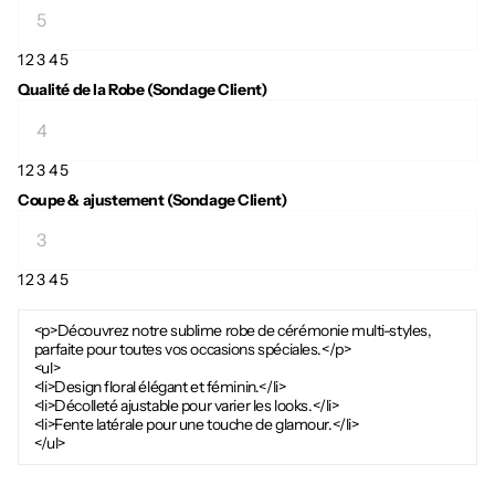
1
2
3
4
5
Qualité de la Robe (Sondage Client)
1
2
3
4
5
Coupe & ajustement (Sondage Client)
1
2
3
4
5
<p>Découvrez notre sublime robe de cérémonie multi-styles,
parfaite pour toutes vos occasions spéciales.</p>
<ul>
<li>Design floral élégant et féminin.</li>
<li>Décolleté ajustable pour varier les looks.</li>
<li>Fente latérale pour une touche de glamour.</li>
</ul>