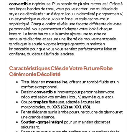
convertible
ingénieuse. Plus besoin de plusieurs tenues ! Grâce à
ses larges bandes de tissu, vous pouvez créer une multitude de
styles de décolletés : un élégant licou, un décolleté plongeant en V,
un asymétrique audacieux ou même un style cache-cœur
sophistiqué. Chaque option révèle une facette différente de votre
personnalité, vous permettant d'adapter votre look à chaque
instant. La fente haute sur la jambe ajoute une touche de
sensualité discrète et assure une liberté de mouvement totale,
tandis que le soutien-gorge intégré garantit un maintien
impeccable pour que vous vous sentiez parfaitement à l'aise et
confiante, du début à la fin de la soirée.
Caractéristiques Clés de Votre Future
Robe
Cérémonie Décolleté
Tissu léger en
mousseline
, offrant un tombé fluide et un
confort exceptionnel.
Design
convertible
innovant pour personnaliser votre
décolleté selon vos envies (licou, V, asymétrique, etc.).
Coupe
trapèze
flatteuse, adaptée à toutes les
morphologies, du
XXS (32) au XXL (58)
.
Fente élégante sur la jambe pour une touche de glamour et
une grande aisance.
Soutien-gorge intégré
pour un maintien discret et
sécurisant.