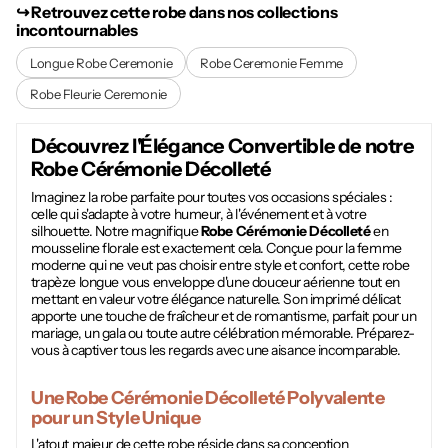
↪︎ Retrouvez cette robe dans nos collections
incontournables
Longue Robe Ceremonie
Robe Ceremonie Femme
Robe Fleurie Ceremonie
Découvrez l'Élégance Convertible de notre
Robe Cérémonie Décolleté
Imaginez la robe parfaite pour toutes vos occasions spéciales :
celle qui s'adapte à votre humeur, à l'événement et à votre
silhouette. Notre magnifique
Robe Cérémonie Décolleté
en
mousseline florale est exactement cela. Conçue pour la femme
moderne qui ne veut pas choisir entre style et confort, cette robe
trapèze longue vous enveloppe d'une douceur aérienne tout en
mettant en valeur votre élégance naturelle. Son imprimé délicat
apporte une touche de fraîcheur et de romantisme, parfait pour un
mariage, un gala ou toute autre célébration mémorable. Préparez-
vous à captiver tous les regards avec une aisance incomparable.
Une
Robe Cérémonie Décolleté
Polyvalente
pour un Style Unique
L'atout majeur de cette robe réside dans sa conception