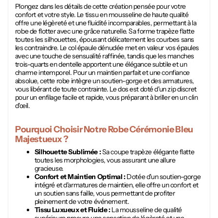
Plongez dans les détails de cette création pensée pour votre
confort et votre style. Le tissu en mousseline de haute qualité
offre une légèreté et une fluidité incomparables, permettant à la
robe de flotter avec une grâce naturelle. Sa forme trapèze flatte
toutes les silhouettes, épousant délicatement les courbes sans
les contraindre. Le col épaule dénudée met en valeur vos épaules
avec une touche de sensualité raffinée, tandis que les manches
trois-quarts en dentelle apportent une élégance subtile et un
charme intemporel. Pour un maintien parfait et une confiance
absolue, cette robe intègre un soutien-gorge et des armatures,
vous libérant de toute contrainte. Le dos est doté d'un zip discret
pour un enfilage facile et rapide, vous préparant à briller en un clin
d'œil.
Pourquoi Choisir Notre
Robe Cérémonie Bleu
Majestueux
?
Silhouette Sublimée :
Sa coupe trapèze élégante flatte
toutes les morphologies, vous assurant une allure
gracieuse.
Confort et Maintien Optimal :
Dotée d'un soutien-gorge
intégré et d'armatures de maintien, elle offre un confort et
un soutien sans faille, vous permettant de profiter
pleinement de votre événement.
Tissu Luxueux et Fluide :
La mousseline de qualité