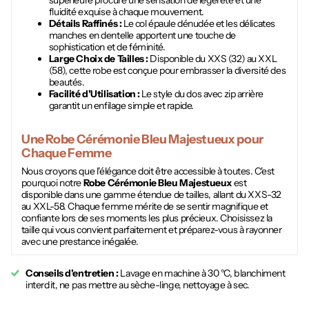
supérieure procure une sensation de légèreté et une
fluidité exquise à chaque mouvement.
Détails Raffinés :
Le col épaule dénudée et les délicates
manches en dentelle apportent une touche de
sophistication et de féminité.
Large Choix de Tailles :
Disponible du XXS (32) au XXL
(58), cette robe est conçue pour embrasser la diversité des
beautés.
Facilité d'Utilisation :
Le style du dos avec zip arrière
garantit un enfilage simple et rapide.
Une
Robe Cérémonie Bleu Majestueux
pour
Chaque Femme
Nous croyons que l'élégance doit être accessible à toutes. C'est
pourquoi notre
Robe Cérémonie Bleu Majestueux
est
disponible dans une gamme étendue de tailles, allant du XXS-32
au XXL-58. Chaque femme mérite de se sentir magnifique et
confiante lors de ses moments les plus précieux. Choisissez la
taille qui vous convient parfaitement et préparez-vous à rayonner
avec une prestance inégalée.
Conseils d'entretien :
Lavage en machine à 30 °C, blanchiment
interdit, ne pas mettre au sèche-linge, nettoyage à sec.