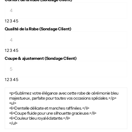
1
2
3
4
5
Qualité de la Robe (Sondage Client)
1
2
3
4
5
Coupe & ajustement (Sondage Client)
1
2
3
4
5
<p>Sublimez votre élégance avec cette robe de cérémonie bleu
majestueux, parfaite pour toutes vos occasions spéciales.</p>
<ul>
<li>Dentelle délicate et manches raffinées.</li>
<li>Coupe fluide pour une silhouette gracieuse.</li>
<li>Couleur bleu royal éclatante.</li>
</ul>